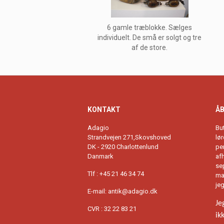
6 gamle træblokke. Sælges
individuelt. De små er solgt og tre
af de store.
KONTAKT
ÅB
Adagio
Bu
Strandvejen 271,Skovshoved
lø
DK - 2920 Charlottenlund
per
Danmark
afh
se
Tlf : +45 21 46 34 74
ma
je
E-mail:
antik@adagio.dk
Je
CVR : 32 22 83 21
ik