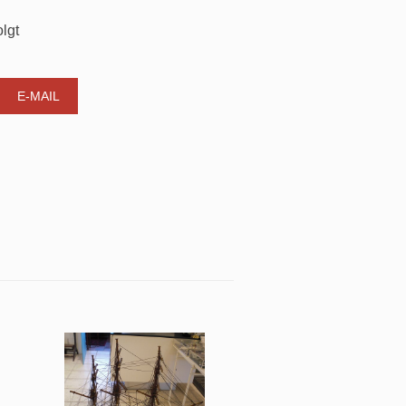
lgt
E-MAIL