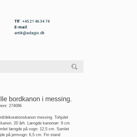
Tlf
: +45 21 46 34 74
E-mail
:
antik@adagio.dk
ille bordkanon i messing.
renr:
274086
rd/dekorationskanon messing. Tohjulet
ltkanon. 20 årh. Længde kanonrør: 9 cm.
mlet længde på vogn: 12,5 cm. Samlet
jde på jernvogn: 6,5 cm. Fin stand