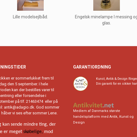
Lille modelsejlbåd.
Engelsk minelampe I messing o
glas.
NINGSTIDER
GARANTIORDNING
tikken er sommerlukket frem til
Kunst, Antik & Design Ringe
rdag den 5 september. I hele
Din garanti for en sikker ha
ioden kan der bestilles varer til
entning eller forsendelse i
ptember på tlf. 21463474 eller på
il:
antik@adagio.dk
. God sommer
Medlem af Danmarks største
g håber vi ses efter sommer Lene.
handelsplatform med Antik, Kunst og
Design
g kan sende mindre ting, der
ke er meget
skøbelige,
mod