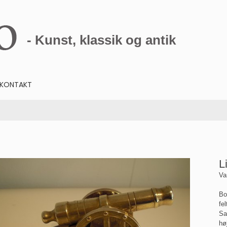
- Kunst, klassik og antik
KONTAKT
L
Va
Bo
fe
Sa
hø