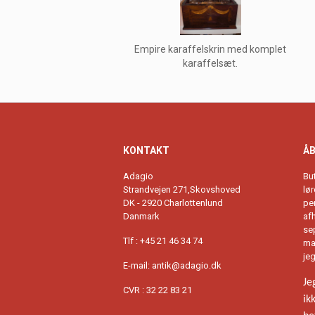
Empire karaffelskrin med komplet
karaffelsæt.
KONTAKT
ÅB
Adagio
Bu
Strandvejen 271,Skovshoved
lø
DK - 2920 Charlottenlund
per
Danmark
afh
se
Tlf : +45 21 46 34 74
ma
je
E-mail:
antik@adagio.dk
Je
CVR : 32 22 83 21
ik