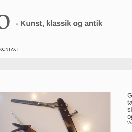
- Kunst, klassik og antik
KONTAKT
G
t
s
o
Va