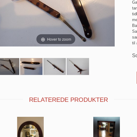
Ga
ta
ti
me
Ba
Sa
sa
Hover to zoom
ti
So
RELATEREDE PRODUKTER