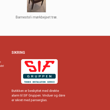
Barnestol i mørkbejset træ.
SIKRING
n
ndel
Butikken er beskyttet med direkte
alarm til SIF Gruppen. Vinduer og døre
er sikret med panserglas.