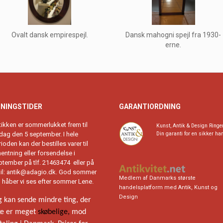
Ovalt dansk empirespejl.
Dansk mahogni spejl fra 1930-
erne.
NINGSTIDER
GARANTIORDNING
tikken er sommerlukket frem til
Kunst, Antik & Design Ringe
rdag den 5 september. I hele
Din garanti for en sikker ha
ioden kan der bestilles varer til
entning eller forsendelse i
ptember på tlf. 21463474 eller på
il:
antik@adagio.dk
. God sommer
Medlem af Danmarks største
g håber vi ses efter sommer Lene.
handelsplatform med Antik, Kunst og
Design
g kan sende mindre ting, der
ke er meget
skøbelige,
mod