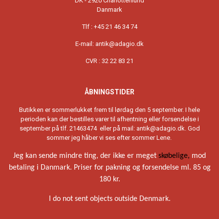
DK - 2920 Charlottenlund
Danmark
Tlf : +45 21 46 34 74
E-mail:
antik@adagio.dk
CVR : 32 22 83 21
ÅBNINGSTIDER
Butikken er sommerlukket frem til lørdag den 5 september. I hele
perioden kan der bestilles varer til afhentning eller forsendelse i
september på tlf. 21463474 eller på mail:
antik@adagio.dk
. God
sommer jeg håber vi ses efter sommer Lene.
Jeg kan sende mindre ting, der ikke er meget
skøbelige,
mod
betaling i Danmark. Priser for pakning og forsendelse ml. 85 og
180 kr.
I do not sent objects outside Denmark.